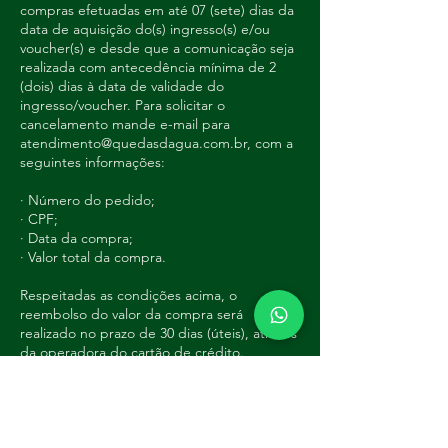
compras efetuadas em até 07 (sete) dias da
data de aquisição do(s) ingresso(s) e/ou
voucher(s) e desde que a comunicação seja
realizada com antecedência mínima de 2
(dois) dias à data de validade do
ingresso/voucher. Para solicitar o
cancelamento mande e-mail para
atendimento@quedasdagua.com.br, com a
seguintes informações:
· Número do pedido;
· CPF;
· Data da compra;
· Valor total da compra.
Respeitadas as condições acima, o
reembolso do valor da compra será
realizado no prazo de 30 dias (úteis), através
da operadora do cartão de crédito.
Caso o cancelamento não seja solicitado
dentro do prazo informado, você perderá o
direito de cancelar a compra e de obter o
ressarcimento do valor pago.