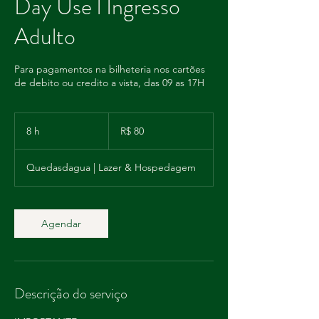
Day Use l Ingresso
Adulto
Para pagamentos na bilheteria nos cartões
de debito ou credito a vista, das 09 as 17H
80
Reais
8 h
8
R$ 80
brasileiros
h
Quedasdagua | Lazer & Hospedagem
Agendar
Descrição do serviço